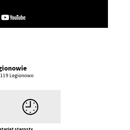
gionowie
5-119 Legionowo
Godziny pracy
etariat starosty