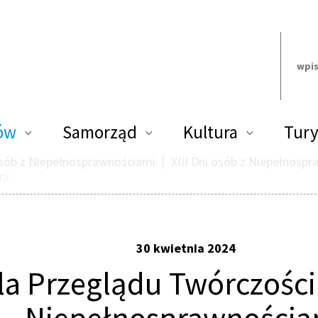
Szukaj:
ów
Samorząd
Kultura
Tury
sób z Niepełnosprawnościami
XIII Dni osób z Niepełnosp
mi
30 kwietnia 2024
la Przeglądu Twórczości