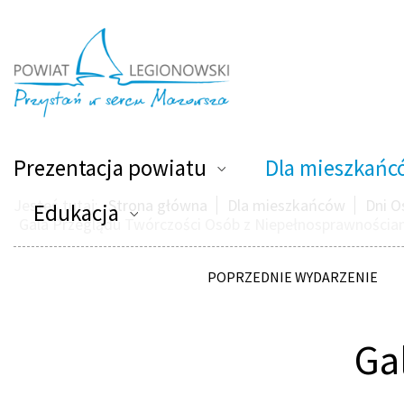
Powiat Legionowski
Prezentacja powiatu
Dla mieszkańc
Jesteś tutaj:
Strona główna
Dla mieszkańców
Dni O
Edukacja
Gala Przeglądu Twórczości Osób z Niepełnosprawnościa
POPRZEDNIE WYDARZENIE
Ga