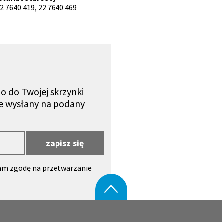
 22 7640 419, 22 7640 469
o do Twojej skrzynki
nie wysłany na podany
zapisz się
am zgodę na przetwarzanie
owym w Legionowie przy ul.
do góry
h danych osobowych, zawartych
o otrzymania Newslettera.
 Legionowie przy ul. gen.