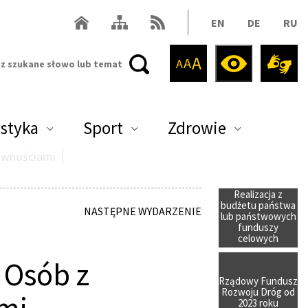
Mapa serwisu
RSS
Powrót do strony głównej Powiat Legionowski
EN
DE
RU
Pomniejsz czcionkę
Czcionka standardowej
Powiększ czionkę
Wersja kontrastow
A
A
Migam w j
A
styka
Sport
Zdrowie
rawnościami
Realizacja z
budżetu państwa
NASTĘPNE WYDARZENIE
lub państwowych
funduszy
celowych
 Osób z
Rządowy Fundusz
Rozwoju Dróg od
2023 roku