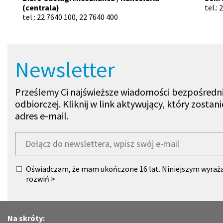
(centrala)
tel.:
tel.: 22 7640 100, 22 7640 400
Newsletter
Prześlemy Ci najświeższe wiadomości bezpośredni
odbiorczej. Kliknij w link aktywujący, który zosta
adres e-mail.
Zapisz się do Newslettera
Oświadczam, że mam ukończone 16 lat. Niniejszym wyraż
przez Powiat Legionowski z siedzibą w Starostwie Powiat
rozwiń >
gen. Władysława Sikorskiego 11 , O5-119 Legionowo moic
w formularzu zamówienia w celu i zakresie niezbędnym d
Powiat Legionowski z siedzibą w Starostwie Powiatowym w
Na skróty: