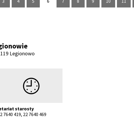
er
na numer
3
strona numer
4
strona numer
5
strona numer
6
strona numer
7
strona numer
8
strona numer
9
strona numer
10
strona num
11
str
gionowie
5-119 Legionowo
Godziny pracy
etariat starosty
 22 7640 419, 22 7640 469