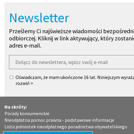
Newsletter
Prześlemy Ci najświeższe wiadomości bezpośredni
odbiorczej. Kliknij w link aktywujący, który zosta
adres e-mail.
Zapisz się do Newslettera
Oświadczam, że mam ukończone 16 lat. Niniejszym wyraż
przez Powiat Legionowski z siedzibą w Starostwie Powiat
rozwiń >
gen. Władysława Sikorskiego 11 , O5-119 Legionowo moic
w formularzu zamówienia w celu i zakresie niezbędnym d
Powiat Legionowski z siedzibą w Starostwie Powiatowym w
Na skróty:
Władysława Sikorskiego 11, O5-119 Legionowo, (administr
Porady konsumenckie
będzie Państwa dane osobowe, na podstawie art. 6 ust.1 l
Nieodpłatna pomoc prawna - podstawowe informacje
Parlamentu Europejskiego i Rady(UE) 2016/679 z dnia 27 kw
Lista jednostek nieodpłatnego poradnictwa obywatelskiego
ochrony osób fizycznych w związku z przetwarzaniem dan
Honorowi Dawcy Krwi