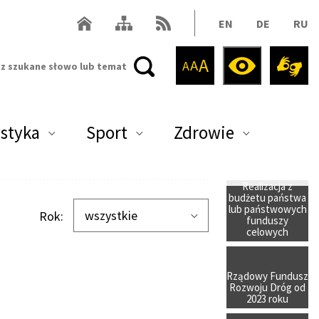
Mapa serwisu
RSS
Powrót do strony głównej Powiat Legionowski
EN
DE
RU
Pomniejsz czcionkę
Czcionka standardowej
Powiększ czionkę
Wersja kontrastow
A
A
Migam w j
A
styka
Sport
Zdrowie
Realizacja z
budżetu państwa
lub państwowych
wszystkie
Rok:
funduszy
celowych
Rządowy Fundusz
Rozwoju Dróg od
2023 roku