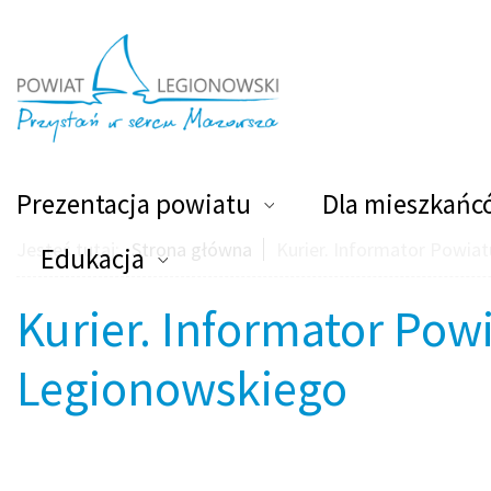
Kurier. Informator Powia
Powiat Legionowski
Prezentacja powiatu
Dla mieszkańc
Jesteś tutaj:
Strona główna
Kurier. Informator Powia
Edukacja
Kurier. Informator Pow
Legionowskiego