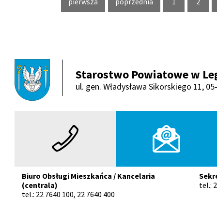
pierwsza
poprzednia
1
strona num
2
stro
strona
strona
Starostwo Powiatowe w Le
ul. gen. Władysława Sikorskiego 11, 0
Telefon
E-mail
Biuro Obsługi Mieszkańca / Kancelaria
Sekr
(centrala)
tel.:
tel.: 22 7640 100, 22 7640 400